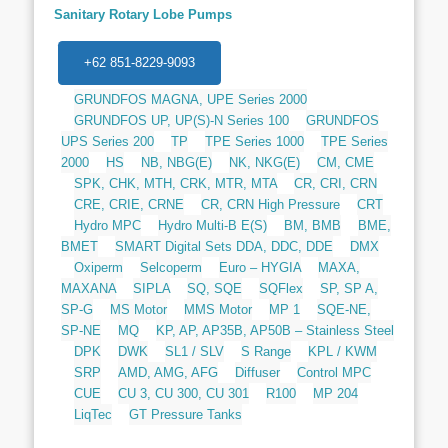
Sanitary Rotary Lobe Pumps
+62 851-8229-9093
GRUNDFOS MAGNA, UPE Series 2000
GRUNDFOS UP, UP(S)-N Series 100
GRUNDFOS
UPS Series 200
TP
TPE Series 1000
TPE Series
2000
HS
NB, NBG(E)
NK, NKG(E)
CM, CME
SPK, CHK, MTH, CRK, MTR, MTA
CR, CRI, CRN
CRE, CRIE, CRNE
CR, CRN High Pressure
CRT
Hydro MPC
Hydro Multi-B E(S)
BM, BMB
BME,
BMET
SMART Digital Sets DDA, DDC, DDE
DMX
Oxiperm
Selcoperm
Euro – HYGIA
MAXA,
MAXANA
SIPLA
SQ, SQE
SQFlex
SP, SP A,
SP-G
MS Motor
MMS Motor
MP 1
SQE-NE,
SP-NE
MQ
KP, AP, AP35B, AP50B – Stainless Steel
DPK
DWK
SL1 / SLV
S Range
KPL / KWM
SRP
AMD, AMG, AFG
Diffuser
Control MPC
CUE
CU 3, CU 300, CU 301
R100
MP 204
LiqTec
GT Pressure Tanks